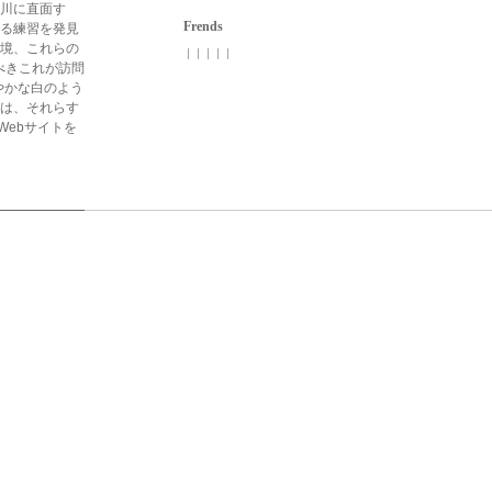
小川に直面す
Frends
乗る練習を発見
環境、これらの
| | | | |
べきこれが訪問
鮮やかな白のよう
スは、それらす
ebサイトを