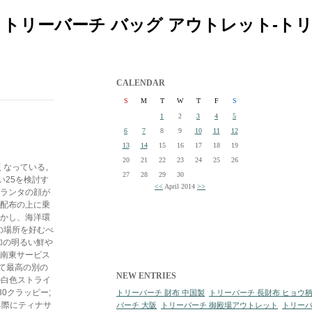
| トリーバーチ バッグ アウトレット-ト
CALENDAR
S
M
T
W
T
F
S
1
2
3
4
5
6
7
8
9
10
11
12
13
14
15
16
17
18
19
20
21
22
23
24
25
26
くなっている。
27
28
29
30
長い25を検討す
<<
April 2014
>>
トランタの顔が
の配布の上に乗
しかし、海洋環
の場所を好むべ
追加の明るい鮮や
の南東サービス
て最高の別の
NEW ENTRIES
の白色ストライ
0クラッピー;
トリーバーチ 財布 中国製
トリーバーチ 長財布 ヒョウ
する際にティナサ
バーチ 大阪
トリーバーチ 御殿場アウトレット
トリーバ