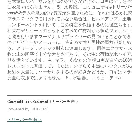
を大量にリハーサルをするのが好きかどうか、ヨギはマラを持
に衣服ではありません。 5。水容器。 コミュニティӛ
トリーバ
very
52;テムの魅力的な長方形を運ぶために、それははるかに
プラスチックで使用されていない場合は、ビルドアップ、土地
コンポーネントを用いて、この特定を保護するのに役立ちます
壮大なデリケートのビットとすべての材料から製造ファッショ
ち物を行いますマージナルサプライヤーの見つけることができ
のデザイナーやメーカーは、特定の女性と男性の両方が楽しめ
う、アリープラスチック財布に追加します。 固体エクササイ
物の上の順序で十分な大きさであり、その中の荷物が水バイア
リを備えています。 4。マラ。 あなたの信頼ヨギが自分の108
レスレットに関連して、または、おそらく本当にルックスが大
反射を大量にリハーサルをするのが好きかどうか、ヨギはマラ
完全に衣服ではありません。 5。水容器。 コミュニティӛ
Copyright ights Reserved.トリーバーチ 若い
Powered by "JUGEM"
トリーバーチ 若い