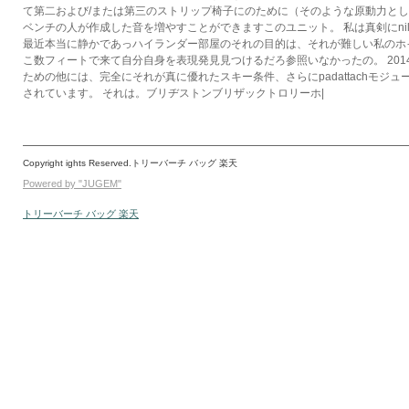
て第二および/または第三のストリップ椅子にのために（そのような原動力と
ベンチの人が作成した音を増やすことができますこのユニット。 私は真剣にni
最近本当に静かであっハイランダー部屋のそれの目的は、それが難しい私のホ
こ数フィートで来て自分自身を表現発見見つけるだろ参照いなかったの。 201
ための他には、完全にそれが真に優れたスキー条件、さらにpadattachモジュ
されています。 それは。ブリヂストンブリザックトロリーホ|
Copyright ights Reserved.トリーバーチ バッグ 楽天
Powered by "JUGEM"
トリーバーチ バッグ 楽天