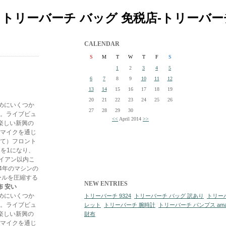
| トリーバーチ バッグ 免税店-トリーバー
CALENDAR
S
M
T
W
T
F
S
1
2
3
4
5
6
7
8
9
10
11
12
13
14
15
16
17
18
19
20
21
22
23
24
25
26
ためにいくつか
27
28
29
30
る。ライブビュ
<<
April 2014
>>
楽しい新興の
のマイクを通じ
して）フロント
lを1になり、
イアン以内こ
4年のマシンの
ールを圧縮する
NEW ENTRIES
布 安い
ためにいくつか
トリーバーチ 9324
トリーバーチ バッグ 訳あり
トリー
る。ライブビュ
レット
トリーバーチ 腕時計
トリーバーチ パンプス ama
楽しい新興の
財布
のマイクを通じ