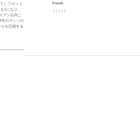
Frends
して）フロント
lを1になり、
| | | | |
イアン以内こ
4年のマシンの
ールを圧縮する