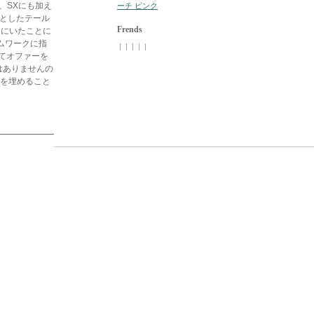
て、SXにも加え
ーチ ピンク
マとしたテール
Frends
らにいたことに
ムワークに指
| | | | |
てオファーを
はありませんの
ーを埋めること