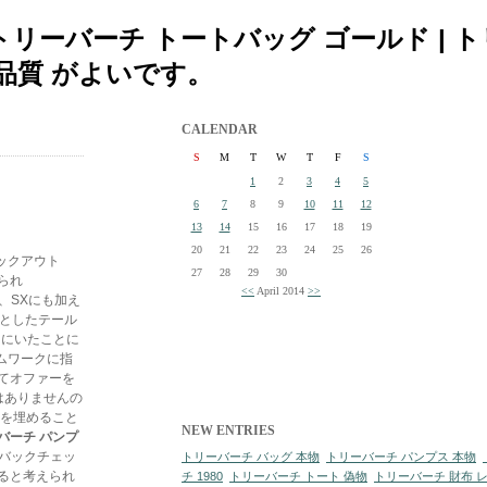
ーバーチ トートバッグ ゴールド | ト
品質 がよいです。
CALENDAR
S
M
T
W
T
F
S
1
2
3
4
5
6
7
8
9
10
11
12
13
14
15
16
17
18
19
20
21
22
23
24
25
26
ェックアウト
27
28
29
30
られ
<<
April 2014
>>
て、SXにも加え
マとしたテール
らにいたことに
ムワークに指
てオファーを
はありませんの
ーを埋めること
NEW ENTRIES
バーチ パンプ
、バックチェッ
トリーバーチ バッグ 本物
トリーバーチ パンプス 本物
ると考えられ
チ 1980
トリーバーチ トート 偽物
トリーバーチ 財布 